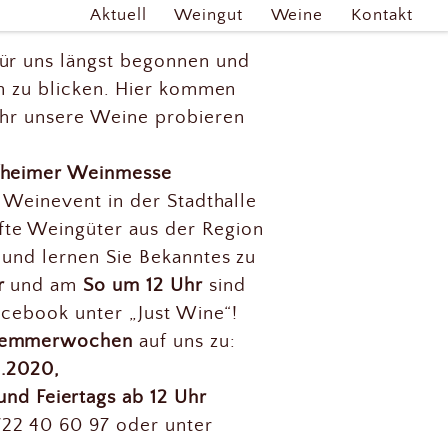
Aktuell
Weingut
Weine
Kontakt
ür uns längst begonnen und
on zu blicken. Hier kommen
Ihr unsere Weine probieren
heimer Weinmesse
s Weinevent in der Stadthalle
te Weingüter aus der Region
 und lernen Sie Bekanntes zu
r
und am
So um 12 Uhr
sind
acebook unter „Just Wine“!
hlemmerwochen
auf uns zu:
.2020,
und Feiertags ab 12 Uhr
22 40 60 97 oder unter