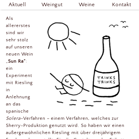
Gute Neuigkeiten
Aktuell
Weingut
Weine
Kontakt
Als
allererstes
sind wir
sehr stolz
auf unseren
neuen Wein
„
Sun Ra“
:
ein
Experiment
mit Riesling
in
Anlehnung
an das
spanische
Solera
-Verfahren – einem Verfahren, welches zur
Sherry-Produktion genutzt wird. So haben wir einen
außergewöhnlichen Riesling mit über dreijährigem