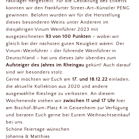
Fasslager hergestellt. Für die Gestaltung des Etiketts
konnten wir den Frankfurter Street-Art-Künstler PENG
gewinnen. Belohnt wurden wir für die Herstellung
dieses besonderen Weins unter Anderem im
diesjährigen Vinum Weinführer 2023 mit
ausgezeichneten
93 von 100 Punkten
– wobei wir
gleich bei der nächsten guten Neuigkeit wären: Der
Vinum-Weinführer – der führende Weinführer in
Deutschland – hat uns dieses Jahr überdies zum
Aufsteiger des Jahres im Rheingau
gekürt! Auch darauf
sind wir besonders stolz.
Gerne möchten wir Euch am
17. und 18.12.22
einladen,
die aktuelle Kollektion aus 2020 und andere
ausgewählte Rieslinge zu verkosten. An diesem
Wochenende stehen wir
zwischen 11 und 17 Uhr
hier
am Bischof-Blum-Platz 4 in Geisenheim zur Verfügung
und beraten Euch gerne bei Eurem Weihnachtseinkauf
bei uns.
Schöne Feiertage wünschen
Johanna & Matthias